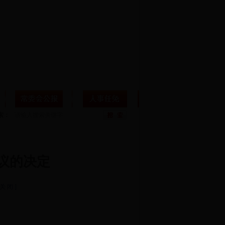
索：
议的决定
 关 闭 ]