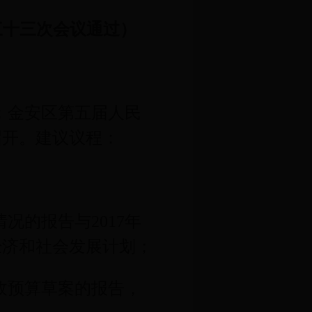
三十三次会议通过）
：金安区第五届人民
召开。建议议程：
情况的报告与
2017
年
经济和社会发展计划；
政预算草案的报告，