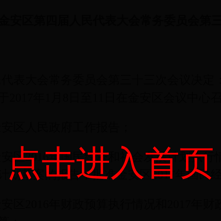
金安区第四届人民代表大会常务委员会第
民代表大会常务委员会第三十三次会议决定
于
2017
年
1
月
8
日至
11
日在金安区会议中心
金安区人民政府工作报告；
点击进入首页
金安区
2016
年国民经济和社会发展计划执行
计划草案的报告；批准金安区
2017
年国民
金安区
2016
年财政预算执行情况和
2017
年财