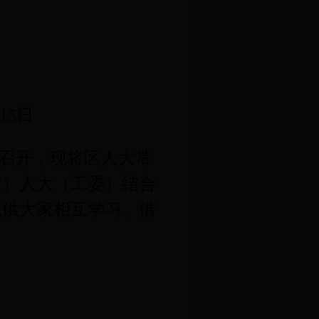
15
日
召开，现将区人大常
街）人大（工委）结合
以供大家相互学习、借