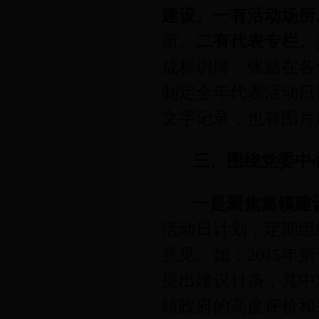
建设。
一有活动场所
所。
二有代表专栏。
成标识牌，张贴在各
制定全年代表活动日
文字记录，也有图片
三、围绕党委中
一是聚焦集镇建
活动日计划，定期组
意见。如：
2015
年第
提出建议
11
条，其中
镇政府的高度评价和