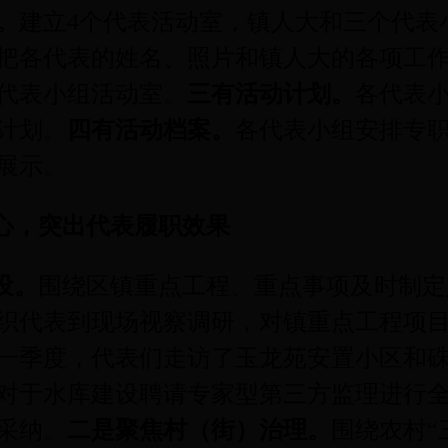
。
建立
4
个代表活动室，镇人大和三个代表
把各代表的姓名、照片和镇人大的各项工
代表小组活动室。
三有活动计划。
各代表
计划。
四有活动档案。
各代表小组安排专
展示。
心，突出代表履职效果
设。
围绕区镇重点工程、重点事项及时制定
织代表到现场视察调研，对镇重点工程项
一季度，代表们走访了玉龙苑安置小区和
对于水库建设聘请专家型第三方监理进行
采纳。
二是聚焦村（街）治理。
围绕农村“