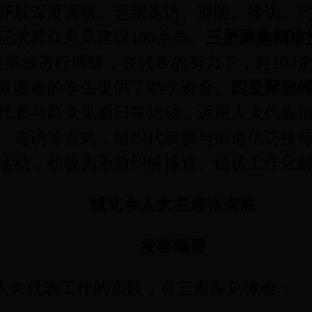
开展深度调研。运用走访、巡防、接访、约
征求群众意见建议
100
余条。
三是聚焦精准
贫措施进行调研，在代表的努力下，对
100
庭困难的学生提供了助学资金。
四是聚焦
代表与群众见面日等活动，运用人大代表
、走访等方式，组织代表参与街道信访接
活动，积极为矛盾纠纷排查、信访工作化
城北乡人大主席张安胜
发言概要
人大代表工作的实践，有三点深刻体会：