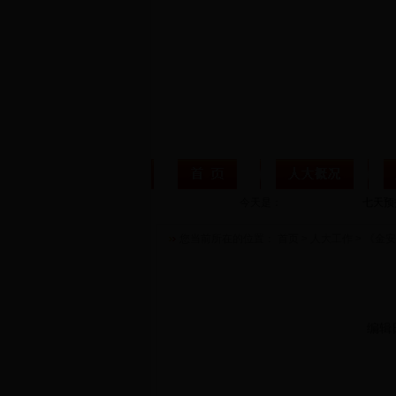
今天是：
您当前所在的位置：
首页
>
人大工作
>
《金安
编辑