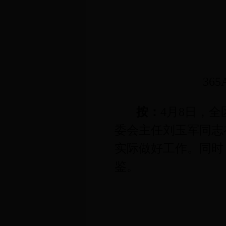
36
按：
4
月
8
日
，全
委会主任刘玉军同志
实际做好工作。同时
鉴。