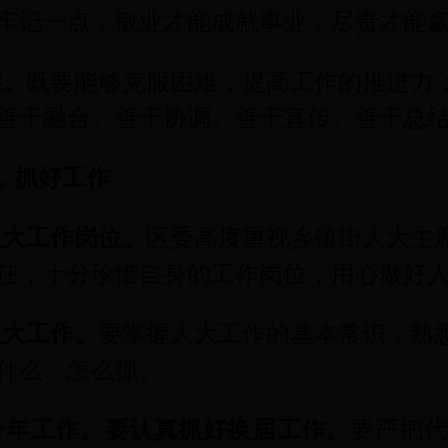
牢记一点，敬业才能成就事业，尽责才能
实。
既要能够克服困难，提高工作的推进力
善于融合、善于协调、善于宣传、善于总
，抓好工作
人大工作岗位。
区委高度重视乡镇街人大主
任，十分珍惜自身的工作岗位，用心做好
人大工作。
要掌握人大工作的基本常识，熟
什么、怎么抓。
今年工作。
要认真抓好换届工作。
要严把