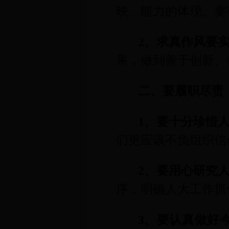
映、能力的体现。要
2
、求真作风要
果，做到善于创新、
二、要履职尽责
1
、要十分珍惜
们更应该不负组织信
2
、要用心研究
序，明确人大工作抓
3
、要认真做好