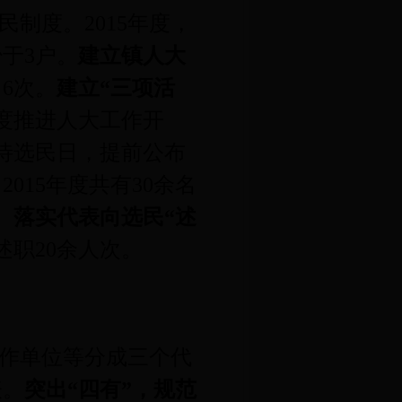
民制度。
2015
年度，
少于
3
户。
建立镇人大
习
6
次。
建立“三项活
度推进人大工作开
待选民日，提前公布
。
2015
年度共有
30
余名
。
落实代表向选民“述
述职
20
余人次。
作单位等分成三个代
表。
突出“四有”，规范