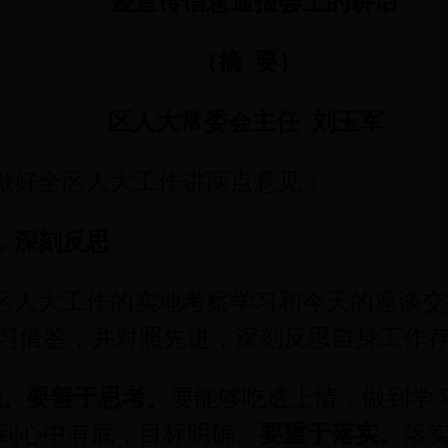
暨宣传信息通报会上的讲话
（摘
要）
区人大常委会主任
刘玉军
做好全区人大工作讲两点意见：
，深刻反思
区人大工作的实地考察学习和今天的座谈交
习借鉴，并对照先进，深刻反思自身工作
强。
要善于思考。
要能够吃透上情，做到学
到心中有底，目标明确。
要重于落实。
落