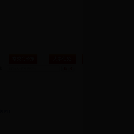
索：
）
 关 闭 ]