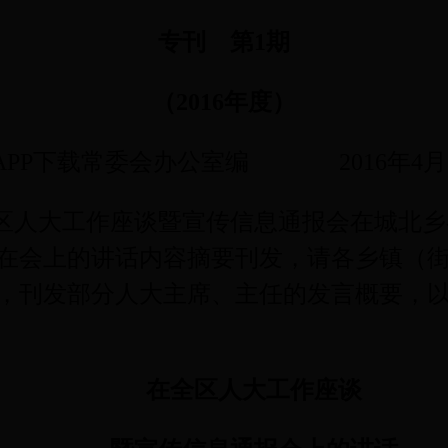
专刊
第
1
期
（
2016
年度）
5APP下载常委会办公室编
2016
年
4
月
区人大工作座谈暨宣传信息通报会在城北乡
在会上的讲话内容摘要刊发，请各乡镇（
，刊发部分人大主席、主任的发言概要，
在全区人大工作座谈