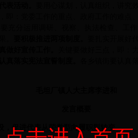
代表活动。
要用心谋划，认真组织，讲究
，即：党委工作的重点、政府工作的难点
，要充分运用调研、视察、执法检查、工作
果。
要积极推进两项制度。
要扎实开展好
真做好宣传工作。
关键要做好三点，即：
认真落实宪法宣誓制度。
各乡镇街要认真
毛坦厂镇人大主席李进和
发言概要
设，促进代表从荣誉型向履职型转变
点击进入首页