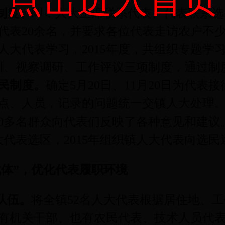
制度。
即：人大主席联系代表、代表联系选
代表
20
余名，并要求各位代表走访农户不
人大代表学习，
2015
年度，共组织专题学
训、视察调研、工作评议三项制度，通过制
民制度。
确定
5
月
20
日、
11
月
20
日为代表接
点、人员，记录的问题统一交镇人大处理
0
多名群众向代表们反映了各种意见和建议
大代表选区，
2015
年组织镇人大代表向选民
载体”，优化代表履职环境
队伍。
将全镇
52
名人大代表根据居住地、工
有机关干部、也有农民代表、技术人员代