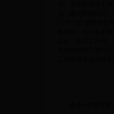
开、平安村街等工作
法，建立民情日记，
一户一法“的精准扶
病救助、为
30
余名家
民日、走访工作日、
和组织代表开展约访
工作开展专题调研等
通过一年来开展