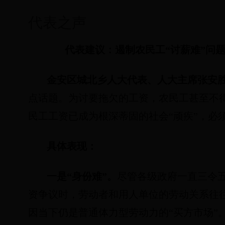
代表之声
代表建议：遏制农民工“讨薪难”问
金安区城北乡人大代表、人大主席张安
点话题。为讨要拖欠的工资，农民工甚至不得
民工工资已成为根深蒂固的社会“顽疾”，必
具体表现：
一是“身份难”。
尽管各级政府一直三令
资争议时，劳动者和用人单位的劳动关系往
因当下仍是普通体力型劳动力的“买方市场”