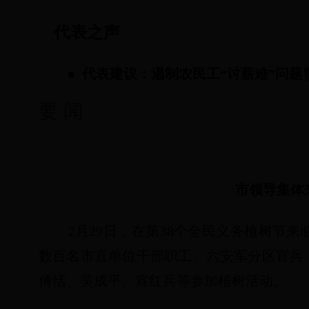
代表之声
●
代表建议：遏制农民工“讨薪难”问题
要 闻
市领导集体
2
月
29
日
，在第
38
个全民义务植树节来
数百名市直单位干部职工、六安军分区官兵
傅恬、吴成平、宣红兵等参加植树活动。