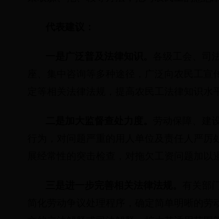
代表建议：
一是广泛普及法律知识。
各级工会、司
座、集中咨询等多种途径，广泛向农民工宣
定等相关法律法规，提高农民工法律知识水
二是加大监督查处力度。
劳动保障、建
行为，对问题严重的用人单位及责任人严厉
展经常性的突击检查，对拖欠工资问题加以
三是进一步完善相关法律法规。
有关部
简化劳动争议处理程序，确定简单明晰的劳