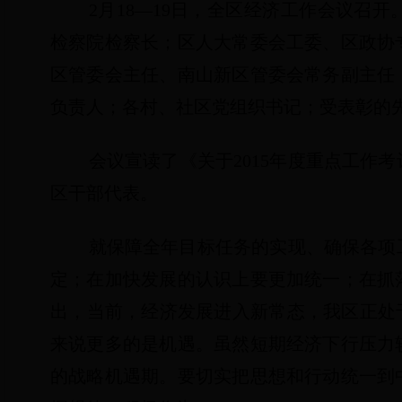
2
月
18
—
19
日，全区经济工作会议召开
检察院检察长；区人大常委会工委、区政协
区管委会主任、南山新区管委会常务副主任
负责人；各村、社区党组织书记；受表彰的
会议宣读了《关于
2015
年度重点工作考
区干部代表。
就保障全年目标任务的实现、确保各项
定；在加快发展的认识上要更加统一；在抓
出，当前，经济发展进入新常态，我区正处
来说更多的是机遇。虽然短期经济下行压力
的战略机遇期。要切实把思想和行动统一到