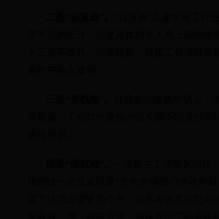
二是“核算难”。
“核算难”在建筑施工行
等方面的统计，但是具体到各人身上却很难
人工资不按月、按周结算，只按工程项目周
案件中陷入被动。
三是“要钱难”。
在目前的建筑市场上，将
常普遍，工程款一级拖一级长期不能兑付等
谈何容易。
四是“维权难”。
一旦发生工资拖欠问题
择的惟一合法途径是“先向劳动部门申请仲裁
定下达至少需要两个月，如果再诉至法院则
采取躲、拖、赖等方法，拖垮农民工的意志