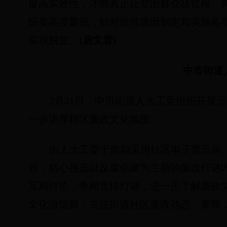
提高实效性，才能真正让贫困群众祛贫根、
级要高度重视，针对致贫原因制定和实施各
实现脱贫。
(
居文君
)
中市街道
2
月
21
日
，中市街道人大工委组织开展元
一步浓厚辖区廉政文化氛围。
街人大工委于前期采用社区电子显示屏
容，精心挑选以反腐倡廉为主题的廉政灯谜
互相讨论，争相竞猜灯谜，进一步了解廉政
文化微信群，关注街道社区廉政动态、要闻，