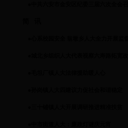
●
中共六安市金安区纪委三届六次全会
简
讯
●
心系校园安全
翁墩乡人大全力开展监
●
城北乡组织人大代表视察六寿路拓宽
●
毛坦厂镇人大法律援助暖人心
●
孙岗镇人大四建议力促社会和谐稳定
●
三十铺镇人大开展调研推进精准扶贫
●
中市街道人大：廉政灯谜庆元宵