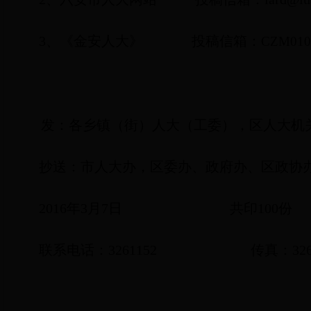
3
、《金安人大》
投稿信箱：
CZM010
发：
各乡镇（街）人大（工委），区人大机
抄送：市人大办，区委办、政府办、区政协
2016
年
3
月
7
日
共印
100
份
联系电话：
3261152
传真：
32