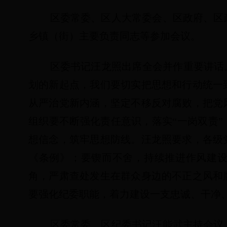
区委常委、区人大常委会、区政府、区
乡镇（街）主要负责同志等参加会议。
区委书记汪龙照出席全会并作重要讲话
划的新起点，我们要切实把思想和行动统一
从严治党新内涵，坚定不移反对腐败，把党
组织要不断强化责任意识，落实“一岗双责”
想信念，筑牢思想防线。汪龙照要求，各级
《条例》；要锲而不舍，持续推进作风建
角，严肃查处发生在群众身边的不正之风和
要强化纪委职能，着力建设一支忠诚、干净
区委常委、区纪委书记汪能武主持会议