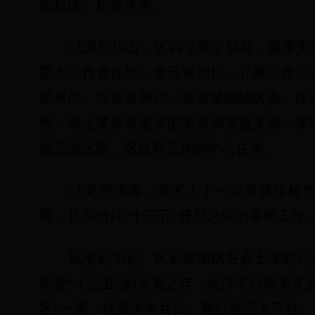
握规律、积极作为。
汪龙照指出，区四个班子领导，要带头
重点工作责任组，要迅速到位，开展工作；
层单位。区直各单位，要紧紧围绕区委、区
务，对上要争取更多的项目和资金支持；本
极完成区委、区政府安排的中心任务。
汪龙照强调，全区上下一定要提振精
展，扎实做好“十三五”开局之年的各项工作
区委副书记、区长霍绍斌在会上深刻分
年是“十三五”的开局之年，经济下行尚未见
区”一家、税源为本共识。要打造三大平台