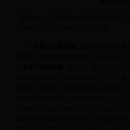
孙岗镇人大
新春伊始，为营造安全稳定的社会环境，
纷排查调处工作，确保社会和谐稳定。
一要建立排查机制。
建立镇党政班子成
镇村组三级矛盾纠纷排查网络，每月开展一
二要建立联动机制。
建立镇、村、组三级矛
发展态势等因素，将矛盾纠纷分为三个等级
村委会负责调解，第三级由镇综治办和司法
纠纷进行梳理归类，并组织司法所、村（街
法调解，把问题化解在萌芽状态、解决在基
起矛盾纠纷调解处理的责任部门和化解时间
工作不力、敷衍推诿，导致矛盾激化的责任