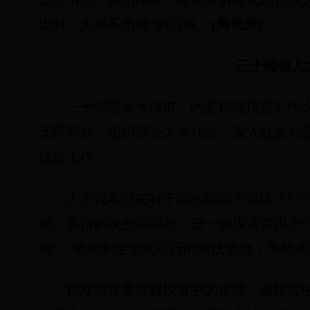
出村，大事不出镇”的目标。
(
周长来
)
三十铺镇人
三十铺镇人大以市、区委精准扶贫工作
元宵节前，组织部分人大代表，深入红旗村
扶贫工作。
人大代表们在村干部的陪同下走访了
5
户
能、亟待解决的问题等，进一步摸清贫困户“
路”，帮助制定切实可行的帮扶措施，为精
精准扶贫重在解扶贫中的难题，破脱贫