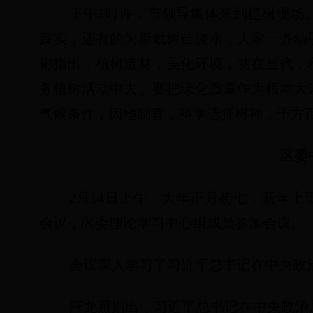
下午
3
时许，市领导集体来到植树现场
踩实，还有的为新栽树苗浇水，大家一齐动
彬指出，植树造林，美化环境，功在当代，
务植树活动中去。要把绿化质量作为根本大
气候条件，因地制宜，科学选择树种，千方
区委
2
月
14
日
上午，大年正月初七，新年上
会议，区委理论学习中心组成员参加会议。
会议深入学习了习近平总书记在中央政
汪龙照指出，习近平总书记在中央政治