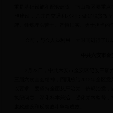
重是基础设施和配套建设；南山新区要重点
施建设，尤其是交通和水利；做好脱贫攻
牌。锤炼埋头苦干、严慎细实、勇于担当的
会前，与会人员利用一天时间进行了现
中共六安市金
2
月
23
日
，中共六安市金安区纪委三届
三届六次全会精神，回顾总结
2015
年全区党
议要求，要坚持全面从严治党，依规治党，
执纪问责，深化标本兼治，强化党内监督，
廉政建设和反腐败斗争新成效。