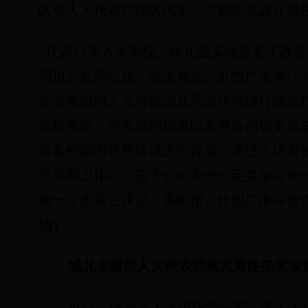
区乡人大代表对辖区内中小学和幼儿园开展
代表们深入各学校、幼儿园实地查看了教室
周边的乱停乱放、乱设摊点、乱散广告等行
务必要组织人员对校园及周边环境进行彻底
学校食堂，对食堂的厨房以及准备的饭菜质
对各校园内收费情况进行督查，通过走访家
主席郭卫指出，孩子们的安全一定要放在第
校一定要通过课堂、黑板报、校园广播等形
怡）
城北乡组织人大代表视察六寿路拓宽改
近日，城北乡人大组织部分市、区人大