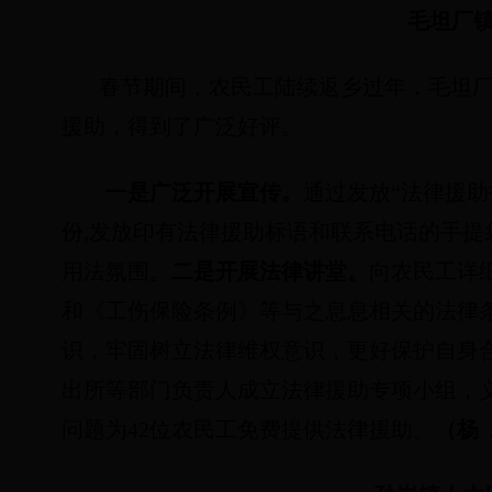
毛坦厂
春节期间，农民工陆续返乡过年，毛坦
援助，得到了广泛好评。
一是广泛开展宣传。
通过发放“法律援助
份
,
发放印有法律援助标语和联系电话的手提
用法氛围。
二是开展法律讲堂。
向农民工详
和《工伤保险条例》等与之息息相关的法律
识，牢固树立法律维权意识，更好保护自身
出所等部门负责人成立法律援助专项小组，
问题为
42
位农民工免费提供法律援助。
（杨