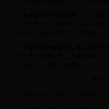
文的立法解释或司法解释，扩大其适用范围
四是建立农民工维权体系。
当前，迫切
农民工维权体系，以降低农民工的维权成本
能及时通过热线获得免费法律咨询服务。
五是审判机关简化程序。
基层人民法院
速及时有效地解决。同时，法院还应加大对
农民工手中。
（组稿：李君若）
部分宣
1
、《安徽人大工作通讯》
投稿信箱：
rdt
2
、六安市人大网站
投稿信箱：
lard@lu