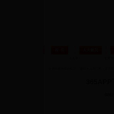
今天是：
您当前所在的位置：
首页
>
人大工作
>
审议意
365A
编辑日