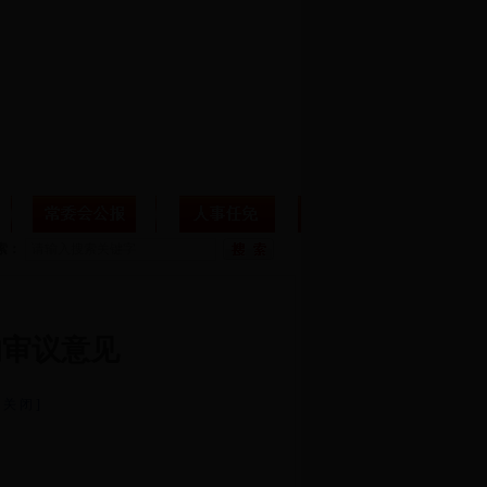
索：
的审议意见
[ 关 闭 ]