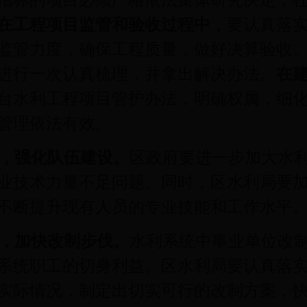
招标的项目必须严格依法集体研究决定，
在工程项目监管和验收过程中
，要认真落
监管力度，确保工程质量，做好决算验收
进行一次认真梳理，并拿出解决办法。
在
台水利工程项目管护办法，明确权属，细
管理依法有效。
，强化队伍建设。
区政府要进一步加大水
业技术力量不足问题。同时，区水利局要
不断提升现有人员的专业技能和工作水平
，加快改制步伐。
水利系统中事业单位改
系统职工的切身利益。区水利局要认真落
实际情况，制定出切实可行的改制方案，