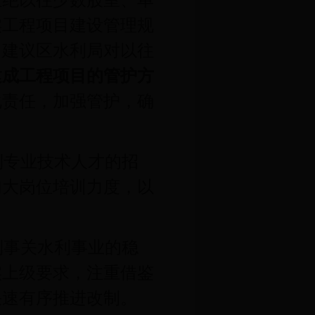
杜绝以往少数股室、单
实工程项目建设管理规
。建议区水利局对以往
建成工程项目的管护方
化责任，加强管护，确
利专业技术人才的招
加大岗位培训力度，以
。
制事关水利事业的稳
实上级要求，注重借鉴
快速有序推进改制。