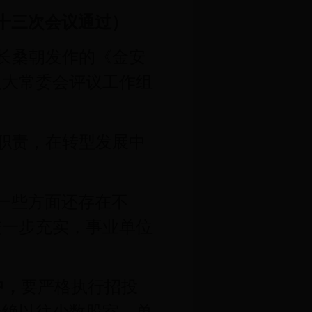
二十三次会议通过）
长桑朝发作的《金安
人大常委会评议工作组
职责，在转型发展中
一些方面还存在不
进一步充实，事业单位
中，
要严格执行招投