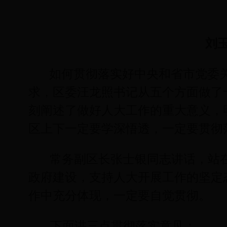
刘
如何贯彻落实好中央和省市党委
求，区委汪龙照书记从五个方面做了
刻阐述了做好人大工作的重大意义，
区上下一定要学深悟透，一定要贯彻
常务副区长张士银同志讲话，站
政府建设，支持人大开展工作的坚定
作中充分体现，一定要自觉贯彻。
下面讲三点贯彻落实意见：