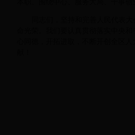
本职、围绕中心、服务大局、干事创
同志们，坚持和完善人民代表大
命光荣。我们要认真贯彻落实中央和
心同德，开拓进取，不断开创全区人
献！