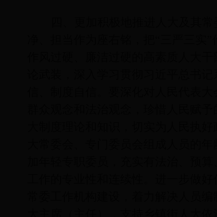
四、更加积极地推进人大及其常
净、担当作为座右铭，把“三严三实
作风过硬、廉洁过硬的高素质人大干
论武装，深入学习贯彻习近平总书记
信、制度自信。要深化对人民代表大
群众观念和法治观念，珍惜人民赋予
大制度理论和知识，切实为人民执好
大常委会、专门委员会组成人员的年
加年轻专职委员，充实有法治、预算
工作的专业性和连续性。进一步做好
常委工作机构建设，着力解决人员编
大主席（主任），支持乡镇街人大依