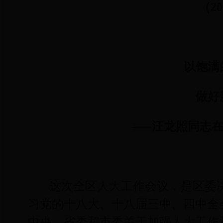
（
20
以饱满
做好
-----
汪龙照同志
这次全区人大工作会议，是区委
习党的十八大、十八届三中、四中全
中央、省委和市委关于加强人大工作