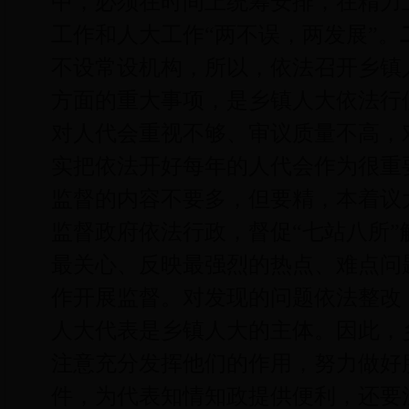
中，必须在时间上统筹安排，在精力
工作和人大工作“两不误，两发展”。
不设常设机构，所以，依法召开乡镇
方面的重大事项，是乡镇人大依法行
对人代会重视不够、审议质量不高，
实把依法开好每年的人代会作为很重
监督的内容不要多，但要精，本着议
监督政府依法行政，督促“七站八所
最关心、反映最强烈的热点、难点问
作开展监督。对发现的问题依法整改
人大代表是乡镇人大的主体。因此，
注意充分发挥他们的作用，努力做好
件，为代表知情知政提供便利，还要