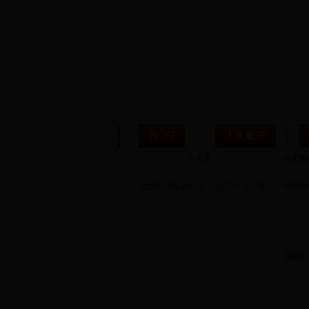
今天是：
您当前所在的位置：
首页
>
人大概况
>
选举制
编辑