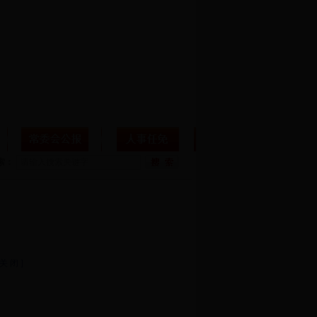
索：
 关 闭 ]