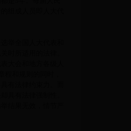
都是5年。每届人民
会的组成人员即人大代
选举全国人大代表和
机关时所适用的法律。
代表大会和地方各级人
章程和规则的同时，
不具有法律约束力。而
法却具有法律强制性。
选举结果无效，情节严